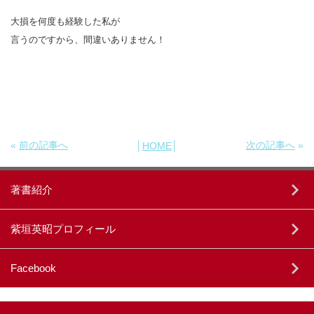
大損を何度も経験した私が
言うのですから、間違いありません！
«
前の記事へ
次の記事へ
»
│
HOME
│
著書紹介
紫垣英昭プロフィール
Facebook