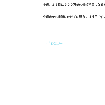
今週、１２日に６５０万株の償却期日になる
今週末から来週にかけての動きには注目です
«
前の記事へ