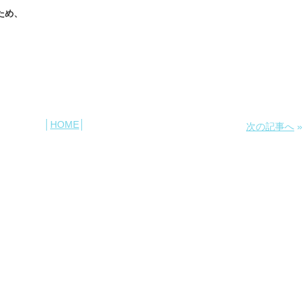
ため、
。
│
HOME
│
次の記事へ
»