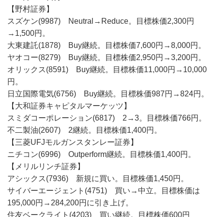
【野村証券】
スズケン(9987) Neutral→Reduce。目標株価2,300円
→1,500円。
大東建託(1878) Buy継続。目標株価7,600円→8,000円。
ヤオコー(8279) Buy継続。目標株価2,950円→3,200円。
オリックス(8591) Buy継続。目標株価11,000円→10,000
円。
日立国際電気(6756) Buy継続。目標株価987円→824円。
【大和証券キャピタルマーケッツ】
スミダコーポレーション(6817) 2→3。目標株価766円。
不二製油(2607) 2継続。目標株価1,400円。
【三菱UFJモルガンスタンレー証券】
ニチコン(6996) Outperform継続。目標株価1,400円。
【メリルリンチ証券】
アシックス(7936) 新規に買い。目標株価1,450円。
サイバーエージェント(4751) 買い→中立。目標株価は
195,000円→284,200円に引き上げ。
住友ベークライト(4203) 買い継続。目標株価600円