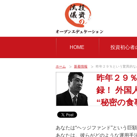
HOME
投資初心者
ホーム
新着情報
昨年２９％という驚異的なパ
昨年２９
録！ 外
“秘密の食
あなたは
“ヘッジファンド”
という巨額
あなたは、彼らがどのような
運用手