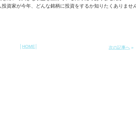
人投資家
が今年、
どんな銘柄に投資をする
か知りたくありませ
│
HOME
│
次の記事へ
»