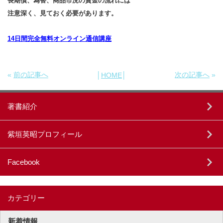
長期債、為替、商品市況の資金の流れには
注意深く、見ておく必要があります。
14日間完全無料オンライン通信講座
«
前の記事へ
次の記事へ
»
│
HOME
│
著書紹介
紫垣英昭プロフィール
Facebook
カテゴリー
新着情報