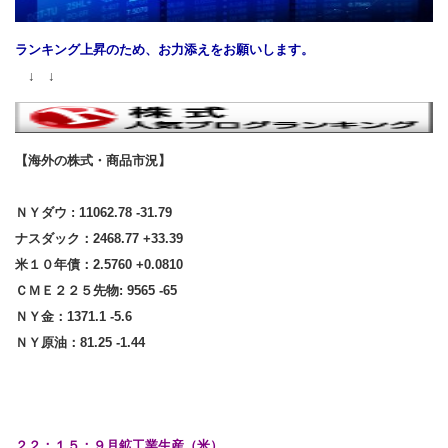
ランキング上昇のため、お力添えをお願いします。
↓ ↓
【海外の株式・商品市況】
ＮＹダウ : 11062.78 -31.79
ナスダック：2468.77 +33.39
米１０年債：2.5760 +0.0810
ＣＭＥ２２５先物: 9565 -65
ＮＹ金：1371.1 -5.6
ＮＹ原油：81.25 -1.44
２２：１５：９月鉱工業生産（米）