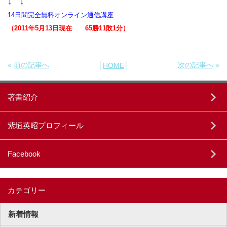
↓ ↓
14日間完全無料オンライン通信講座
（2011年5月13日現在 65勝11敗1分）
«
前の記事へ
次の記事へ
»
│
HOME
│
著書紹介
紫垣英昭プロフィール
Facebook
カテゴリー
新着情報